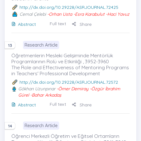
http://dx.doi.org/10.29228/ASRJOURNAL.72425
Cemal Çelebi
-Orhan Usta -Esra Karabulut -Haci Yavuz
Full text
Abstract
Share
Research Article
13
Öğretmenlerin Mesleki Gelişiminde Mentörlük
Programlarının Rolü ve Etkinliği , 3952-3960
The Role and Effectiveness of Mentoring Programs
in Teachers' Professional Development
http://dx.doi.org/10.29228/ASRJOURNAL.72572
Gökhan Uzunpınar
-Ömer Demiray -Özgür İbrahim
Gürel -Bahar Arkadaş
Full text
Abstract
Share
Research Article
14
Öğrenci Merkezli Öğretim ve Eğitsel Ortamların