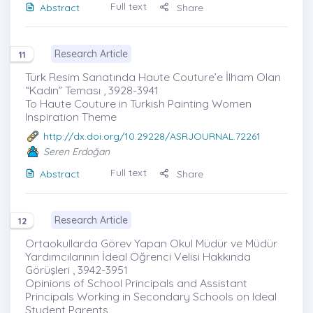
Full text
Abstract
Share
Research Article
11
Türk Resim Sanatında Haute Couture’e İlham Olan
“Kadın” Teması , 3928-3941
To Haute Couture in Turkish Painting Women
Inspiration Theme
http://dx.doi.org/10.29228/ASRJOURNAL.72261
Seren Erdoğan
Full text
Abstract
Share
Research Article
12
Ortaokullarda Görev Yapan Okul Müdür ve Müdür
Yardımcılarının İdeal Öğrenci Velisi Hakkında
Görüşleri , 3942-3951
Opinions of School Principals and Assistant
Principals Working in Secondary Schools on Ideal
Student Parents