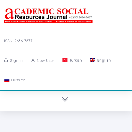
ISSN: 2636-7637
Turkish
English
Sign in
New User
Russian