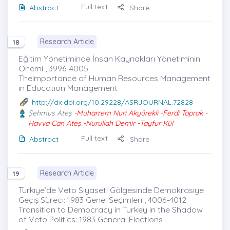
Full text
Abstract
Share
Research Article
18
Eğitim Yönetiminde İnsan Kaynakları Yönetiminin
Önemi , 3996-4005
TheImportance of Human Resources Management
in Education Management
http://dx.doi.org/10.29228/ASRJOURNAL.72828
Şehmus Ateş
-Muharrem Nuri Akyürekli -Ferdi Toprak -
Havva Can Ateş -Nurullah Demir -Tayfur Kül
Full text
Abstract
Share
Research Article
19
Türkiye’de Veto Siyaseti Gölgesinde Demokrasiye
Geçiş Süreci: 1983 Genel Seçimleri , 4006-4012
Transition to Democracy in Turkey in the Shadow
of Veto Politics: 1983 General Elections