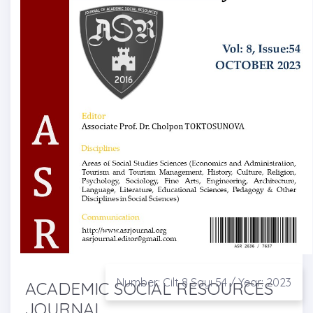
Number: Cilt 8 Sayı 54 / Year: 2023
ACADEMIC SOCIAL RESOURCES
JOURNAL