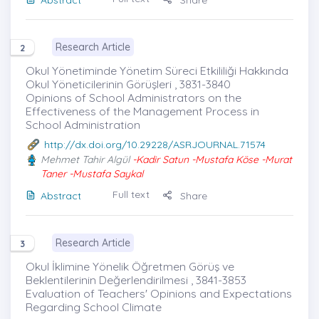
Abstract
Share
Research Article
2
Okul Yönetiminde Yönetim Süreci Etkililiği Hakkında
Okul Yöneticilerinin Görüşleri , 3831-3840
Opinions of School Administrators on the
Effectiveness of the Management Process in
School Administration
http://dx.doi.org/10.29228/ASRJOURNAL.71574
Mehmet Tahir Algül
-Kadir Satun -Mustafa Köse -Murat
Taner -Mustafa Saykal
Full text
Abstract
Share
Research Article
3
Okul İklimine Yönelik Öğretmen Görüş ve
Beklentilerinin Değerlendirilmesi , 3841-3853
Evaluation of Teachers' Opinions and Expectations
Regarding School Climate