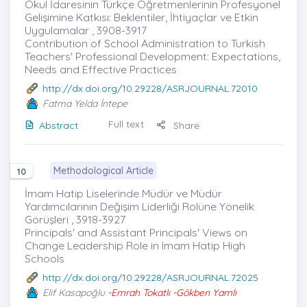
Okul İdaresinin Türkçe Öğretmenlerinin Profesyonel
Gelişimine Katkısı: Beklentiler, İhtiyaçlar ve Etkin
Uygulamalar , 3908-3917
Contribution of School Administration to Turkish
Teachers' Professional Development: Expectations,
Needs and Effective Practices
http://dx.doi.org/10.29228/ASRJOURNAL.72010
Fatma Yelda İntepe
Full text
Abstract
Share
Methodological Article
10
İmam Hatip Liselerinde Müdür ve Müdür
Yardımcılarının Değişim Liderliği Rolüne Yönelik
Görüşleri , 3918-3927
Principals' and Assistant Principals' Views on
Change Leadership Role in Imam Hatip High
Schools
http://dx.doi.org/10.29228/ASRJOURNAL.72025
Elif Kasapoğlu
-Emrah Tokatlı -Gökben Yamlı