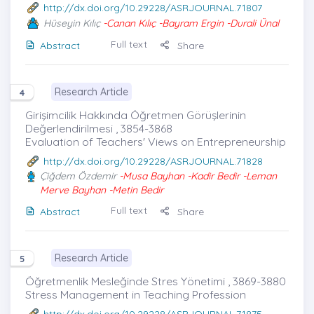
http://dx.doi.org/10.29228/ASRJOURNAL.71807
Hüseyin Kılıç
-Canan Kılıç -Bayram Ergin -Durali Ünal
Full text
Abstract
Share
Research Article
4
Girişimcilik Hakkında Öğretmen Görüşlerinin
Değerlendirilmesi , 3854-3868
Evaluation of Teachers' Views on Entrepreneurship
http://dx.doi.org/10.29228/ASRJOURNAL.71828
Çiğdem Özdemir
-Musa Bayhan -Kadir Bedir -Leman
Merve Bayhan -Metin Bedir
Full text
Abstract
Share
Research Article
5
Öğretmenlik Mesleğinde Stres Yönetimi , 3869-3880
Stress Management in Teaching Profession