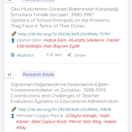
Okul Müdürlerinin Görevleri Bakımından Karşılaştığı
Sorunlara Yönelik Görüşleri , 3980-3987
Opinions of School Principals on the Problems
They Face in Terms of Their Duties
http://dx.doi.org/10.29228/ASRJOURNAL.72797
Gökhan Ekim
-Hatice Ekim -Mustafa Gökdemir -Fazilet
İclal Ketboğa -Hacı Bayram Eyidil
Full text
Abstract
Share
Research Article
17
Öğretmen Değerlendirme Sistemlerinin Eğitim
Yönetimine Katkıları ve Zorlukları , 3988-3995
Contributions and Challenges of Teacher
Evaluation Systems to Educational Administration
http://dx.doi.org/10.29228/ASRJOURNAL.72808
Mehriban Coşgun Pancar
-Züleyha Köroğlu -Nazlı
Kamer -Sibel Coşkun Kınalı -Merve Yeliz Altay -Hakan
Altay