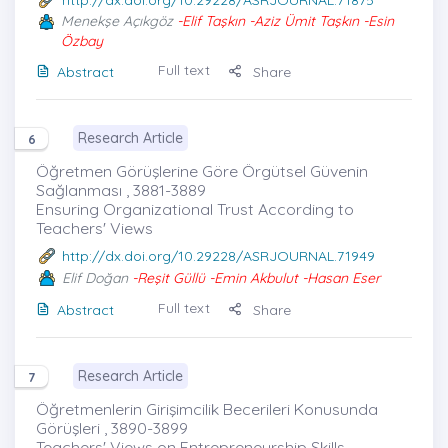
http://dx.doi.org/10.29228/ASRJOURNAL.71875
Menekşe Açıkgöz
-Elif Taşkın -Aziz Ümit Taşkın -Esin
Özbay
Full text
Abstract
Share
Research Article
6
Öğretmen Görüşlerine Göre Örgütsel Güvenin
Sağlanması , 3881-3889
Ensuring Organizational Trust According to
Teachers' Views
http://dx.doi.org/10.29228/ASRJOURNAL.71949
Elif Doğan
-Reşit Güllü -Emin Akbulut -Hasan Eser
Full text
Abstract
Share
Research Article
7
Öğretmenlerin Girişimcilik Becerileri Konusunda
Görüşleri , 3890-3899
Teachers' Views on Entrepreneurship Skills