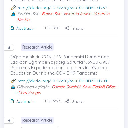
http://dx.doi.org/10.29228/ASRJOURNAL.71952
İbrahim Sün
-Emine Sün -Nurettin Arslan -Yasemin
Keskin
Full text
Abstract
Share
Research Article
8
Öğretmenlerin COVID-19 Pandemisi Döneminde
Uzaktan Eğitimde Yaşadığı Sorunlar , 3900-3907
Problems Experienced by Teachers in Distance
Education During the COVID-19 Pandemic
http://dx.doi.org/10.29228/ASRJOURNAL.71984
Oğuzhan Açıkgöz
-Osman Sümbül -Sevil Eladağ Oflas
-Cem Zengin
Full text
Abstract
Share
Research Article
9