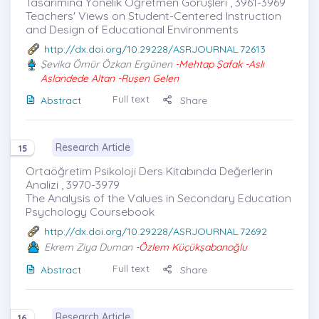
Tasarımına Yönelik Öğretmen Görüşleri , 3961-3969
Teachers' Views on Student-Centered Instruction
and Design of Educational Environments
http://dx.doi.org/10.29228/ASRJOURNAL.72613
Şevika Ömür Özkan Ergünen
-Mehtap Şafak -Aslı
Aslandede Altan -Ruşen Gelen
Full text
Abstract
Share
Research Article
15
Ortaöğretim Psikoloji Ders Kitabında Değerlerin
Analizi , 3970-3979
The Analysis of the Values in Secondary Education
Psychology Coursebook
http://dx.doi.org/10.29228/ASRJOURNAL.72692
Ekrem Ziya Duman
-Özlem Küçükşabanoğlu
Full text
Abstract
Share
Research Article
16