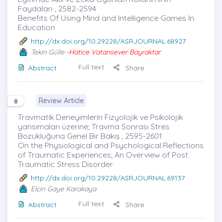
Faydaları , 2582-2594
Benefits Of Using Mind and Intelligence Games In
Education
http://dx.doi.org/10.29228/ASRJOURNAL.68927
Tekin Gülle
-Hatice Vatansever Bayraktar
Full text
Abstract
Share
Review Article
8
Travmatik Deneyimlerin Fizyolojik ve Psikolojik
yansımaları üzerine; Travma Sonrası Stres
Bozukluğuna Genel Bir Bakış , 2595-2601
On the Physiological and Psychological Reflections
of Traumatic Experiences; An Overview of Post
Traumatic Stress Disorder
http://dx.doi.org/10.29228/ASRJOURNAL.69137
Elçin Gaye Karakaya
Full text
Abstract
Share