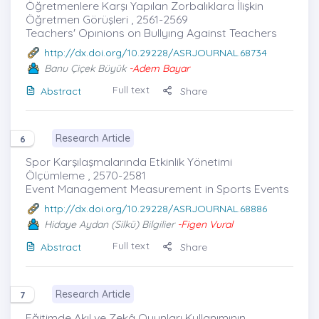
Öğretmenlere Karşı Yapılan Zorbalıklara İlişkin
Öğretmen Görüşleri , 2561-2569
Teachers' Opınions on Bullyıng Against Teachers
http://dx.doi.org/10.29228/ASRJOURNAL.68734
Banu Çiçek Büyük
-Adem Bayar
Full text
Abstract
Share
Research Article
6
Spor Karşılaşmalarında Etkinlik Yönetimi
Ölçümleme , 2570-2581
Event Management Measurement in Sports Events
http://dx.doi.org/10.29228/ASRJOURNAL.68886
Hidaye Aydan (Silkü) Bilgilier
-Figen Vural
Full text
Abstract
Share
Research Article
7
Eğitimde Akıl ve Zekâ Oyunları Kullanımının