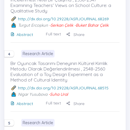
Examining Teachers' Views on School Culture: a
Qualitative Study
http://dx.doi.org/10.29228/ASRJOURNAL.68269
Turgut Ercoşkun
-Serkan Çelik -Buket Bahar Çelik
Full text
Abstract
Share
Research Article
4
Bir Oyuncak Tasarımı Deneyinin Kültürel Kimlik
Metodu Olarak Değerlendirilmesi , 2548-2560
Evaluation of a Toy Design Experiment as a
Method of Cultural Identity
http://dx.doi.org/10.29228/ASRJOURNAL.68515
Nigar Yusubova
-Suha Ural
Full text
Abstract
Share
Research Article
5