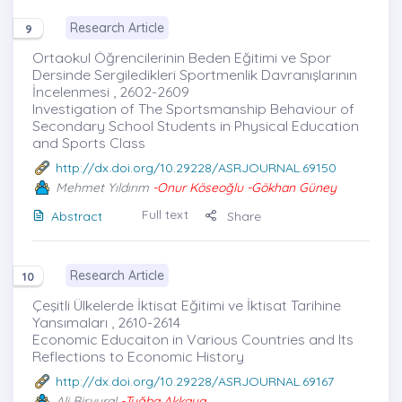
Research Article
9
Ortaokul Öğrencilerinin Beden Eğitimi ve Spor
Dersinde Sergiledikleri Sportmenlik Davranışlarının
İncelenmesi , 2602-2609
Investigation of The Sportsmanship Behaviour of
Secondary School Students in Physical Education
and Sports Class
http://dx.doi.org/10.29228/ASRJOURNAL.69150
Mehmet Yıldırım
-Onur Köseoğlu -Gökhan Güney
Full text
Abstract
Share
Research Article
10
Çeşitli Ülkelerde İktisat Eğitimi ve İktisat Tarihine
Yansımaları , 2610-2614
Economic Educaiton in Various Countries and Its
Reflections to Economic History
http://dx.doi.org/10.29228/ASRJOURNAL.69167
Ali Birvural
-Tuğba Akkaya