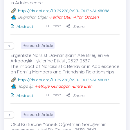
in Adolescence
http://dx.doi.org/10.29228/ASRJOURNAL.68086
Buğrahan Ülger
-Ferhat Utlu -Altan Özözen
Full text
Abstract
Share
Research Article
2
Ergenlikte Narsist Davranışların Aile Bireyleri ve
Arkadaşlık İlişkilerine Etkisi , 2527-2537
The Impact of Narcissistic Behavior in Adolescence
on Family Members and Friendship Relationships
http://dx.doi.org/10.29228/ASRJOURNAL.68087
Tolga İyi
-Fethiye Gündoğan -Emre Eren
Full text
Abstract
Share
Research Article
3
Okul Kültürüne Yönelik Öğretmen Görüşlerinin
İncelenmesi: Nitel Bir Çalışma , 2538-2547