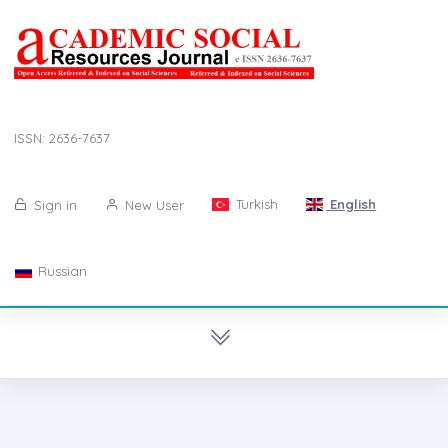
ISSN: 2636-7637
Turkish
English
Sign in
New User
Russian