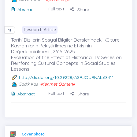
Full text
Abstract
Share
Research Article
11
Tarihi Dizilerin Sosyal Bilgiler Derslerindeki Kültürel
Kavramların Pekiştirilmesine Etkisinin
Değerlendirilmesi , 2615-2625
Evaluation of the Effect of Historical TV Series on
Reinforcing Cultural Concepts in Social Studies
Lessons
http://dx.doi.org/10.29228/ASRJOURNAL.68411
Sadık Kaş
-Mehmet Özmenli
Full text
Abstract
Share
Cover photo