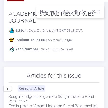
Number: Cilt 8 Sayı 48 / Year: 2023
ACADEMIC SOCIAL RESOURCES
JOURNAL
Editor :
Doç. Dr. Cholpon TOKTOSUNOVA
Publication Place :
Ankara/Türkiye
Year-Number :
2023 - Cilt 8 Sayı 48
Articles for this issue
Research Article
1
Sosyal Medyanın Ergenlikte Sosyal İlişkilere Etkisi ,
2520-2526
The Impact of Social Media on Social Relationships