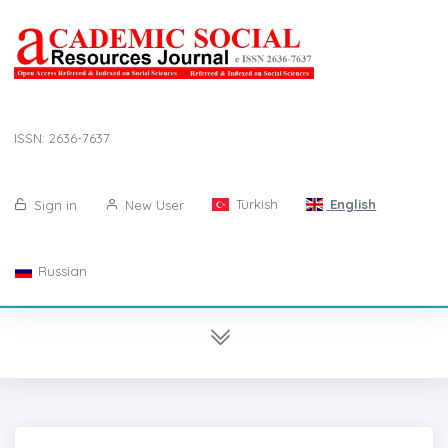
ISSN: 2636-7637
Turkish
English
Sign in
New User
Russian