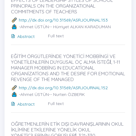
PRINCIPALS ON THE ORGANIZATIONAL
COMMITMENTS OF TEACHERS
http://dx.doi.org/10.31569/ASRJOURNAL.153
-Ahmet ÜSTÜN-- Hürriyet ALKAN KARADUMAN
Full text
Abstract
EĞİTİM ÖRGÜTLERİNDE YÖNETİCİ MOBBİNGİ VE
YÖNETİLENLERİN DUYGUSAL ÖÇ ALMA İSTEĞİ̇, 1-11
MANAGER MOBBİNG IN EDUCATİONAL
ORGANİZATİONS AND THE DESIRE FOR EMOTIONAL
REVENGE OF THE MANAGED
http://dx.doi.org/10.31569/ASRJOURNAL.152
-Ahmet ÜSTÜN-- Nurten ÖZBERK
Full text
Abstract
ÖĞRETMENLERİN ETİK DIŞI DAVRANIŞLARININ OKUL
İKLİMİNE ETKİLERİNE YÖNELİK OKUL
YÖNETİCİLERİNİN GÖRÜŞLERİ̇, 321-330