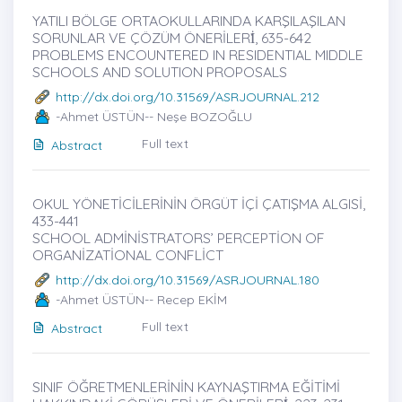
YATILI BÖLGE ORTAOKULLARINDA KARŞILAŞILAN
SORUNLAR VE ÇÖZÜM ÖNERİLERİ̇, 635-642
PROBLEMS ENCOUNTERED IN RESIDENTIAL MIDDLE
SCHOOLS AND SOLUTION PROPOSALS
http://dx.doi.org/10.31569/ASRJOURNAL.212
-Ahmet ÜSTÜN-- Neşe BOZOĞLU
Full text
Abstract
OKUL YÖNETİCİLERİNİN ÖRGÜT İÇİ ÇATIŞMA ALGISİ,
433-441
SCHOOL ADMİNİSTRATORS’ PERCEPTİON OF
ORGANİZATİONAL CONFLİCT
http://dx.doi.org/10.31569/ASRJOURNAL.180
-Ahmet ÜSTÜN-- Recep EKİM
Full text
Abstract
SINIF ÖĞRETMENLERİNİN KAYNAŞTIRMA EĞİTİMİ