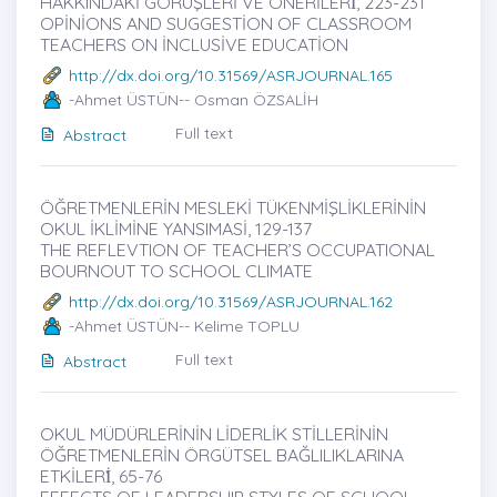
HAKKINDAKİ GÖRÜŞLERİ VE ÖNERİLERİ̇, 223-231
OPİNİONS AND SUGGESTİON OF CLASSROOM
TEACHERS ON İNCLUSİVE EDUCATİON
http://dx.doi.org/10.31569/ASRJOURNAL.165
-Ahmet ÜSTÜN-- Osman ÖZSALİH
Full text
Abstract
ÖĞRETMENLERİN MESLEKİ TÜKENMİŞLİKLERİNİN
OKUL İKLİMİNE YANSIMASİ, 129-137
THE REFLEVTION OF TEACHER’S OCCUPATIONAL
BOURNOUT TO SCHOOL CLIMATE
http://dx.doi.org/10.31569/ASRJOURNAL.162
-Ahmet ÜSTÜN-- Kelime TOPLU
Full text
Abstract
OKUL MÜDÜRLERİNİN LİDERLİK STİLLERİNİN
ÖĞRETMENLERİN ÖRGÜTSEL BAĞLILIKLARINA
ETKİLERİ̇, 65-76
EFFECTS OF LEADERSHIP STYLES OF SCHOOL