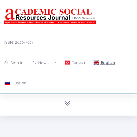
ISSN: 2636-7637
Turkish
English
Sign in
New User
Russian