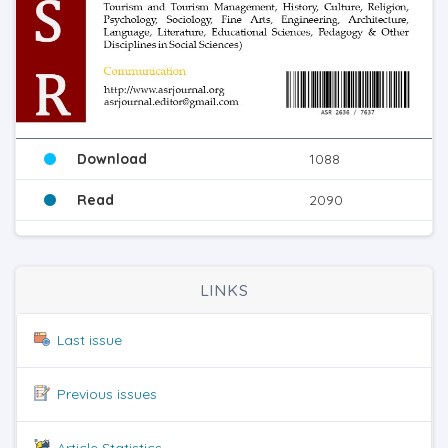
Download
1088
Read
2090
LINKS
Last issue
Previous issues
Article Statistics