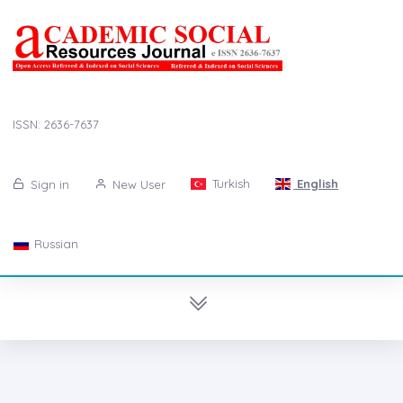
ISSN: 2636-7637
Turkish
English
Sign in
New User
Russian