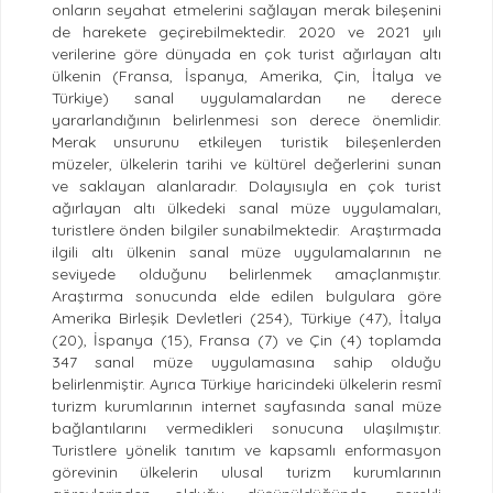
onların seyahat etmelerini sağlayan merak bileşenini
de harekete geçirebilmektedir. 2020 ve 2021 yılı
verilerine göre dünyada en çok turist ağırlayan altı
ülkenin (Fransa, İspanya, Amerika, Çin, İtalya ve
Türkiye) sanal uygulamalardan ne derece
yararlandığının belirlenmesi son derece önemlidir.
Merak unsurunu etkileyen turistik bileşenlerden
müzeler, ülkelerin tarihi ve kültürel değerlerini sunan
ve saklayan alanlaradır. Dolayısıyla en çok turist
ağırlayan altı ülkedeki sanal müze uygulamaları,
turistlere önden bilgiler sunabilmektedir. Araştırmada
ilgili altı ülkenin sanal müze uygulamalarının ne
seviyede olduğunu belirlenmek amaçlanmıştır.
Araştırma sonucunda elde edilen bulgulara göre
Amerika Birleşik Devletleri (254), Türkiye (47), İtalya
(20), İspanya (15), Fransa (7) ve Çin (4) toplamda
347 sanal müze uygulamasına sahip olduğu
belirlenmiştir. Ayrıca Türkiye haricindeki ülkelerin resmî
turizm kurumlarının internet sayfasında sanal müze
bağlantılarını vermedikleri sonucuna ulaşılmıştır.
Turistlere yönelik tanıtım ve kapsamlı enformasyon
görevinin ülkelerin ulusal turizm kurumlarının