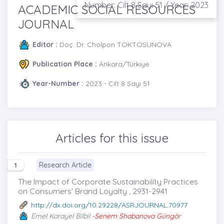
Number: Cilt 8 Sayı 51 / Year: 2023
ACADEMIC SOCIAL RESOURCES
JOURNAL
Editor :
Doç. Dr. Cholpon TOKTOSUNOVA
Publication Place :
Ankara/Türkiye
Year-Number :
2023 - Cilt 8 Sayı 51
Articles for this issue
Research Article
1
The Impact of Corporate Sustainability Practices
on Consumers' Brand Loyalty , 2931-2941
http://dx.doi.org/10.29228/ASRJOURNAL.70977
Emel Karayel Bilbil
-Senem Shabanova Güngör