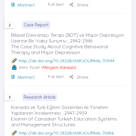
Full text
Abstract
Share
Case Report
2
Bilişsel Davranışçı Terapi (BDT) ve Majör Depresyon
Üzerine Bir Vaka Sunumu , 2942-2946
The Case Study About Cognitive Behavioral
Therapy and Major Depression
http://dx.doi.org/10.29228/ASRJOURNAL.70544
İrem Yücel
-Meryem Karaaziz
Full text
Abstract
Share
Research Article
3
Kanada ve Türk Eğitim Sistemleri ile Yönetim
Yapılarının İncelenmesi , 2947-2959
Examin of Canadian Turkish Education Systems
and Management Structures
http://dx.doi.org/10.29228/ASRJOURNAL.70656