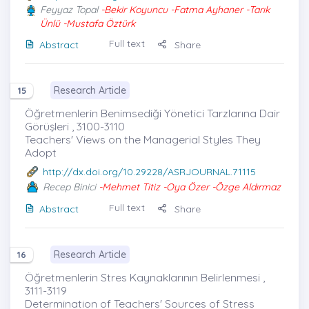
Feyyaz Topal
-Bekir Koyuncu -Fatma Ayhaner -Tarık
Ünlü -Mustafa Öztürk
Full text
Abstract
Share
Research Article
15
Öğretmenlerin Benimsediği Yönetici Tarzlarına Dair
Görüşleri , 3100-3110
Teachers' Views on the Managerial Styles They
Adopt
http://dx.doi.org/10.29228/ASRJOURNAL.71115
Recep Binici
-Mehmet Titiz -Oya Özer -Özge Aldırmaz
Full text
Abstract
Share
Research Article
16
Öğretmenlerin Stres Kaynaklarının Belirlenmesi ,
3111-3119
Determination of Teachers' Sources of Stress