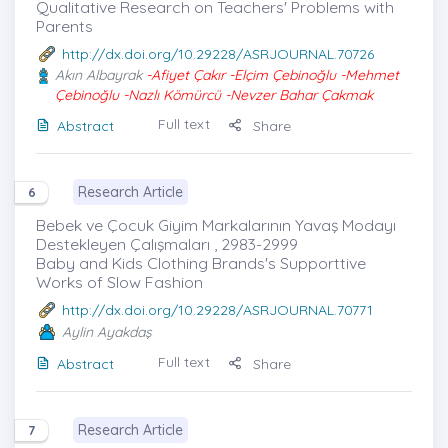
Qualitative Research on Teachers' Problems with
Parents
http://dx.doi.org/10.29228/ASRJOURNAL.70726
Akın Albayrak
-Afiyet Çakır -Elçim Çebinoğlu -Mehmet
Çebinoğlu -Nazlı Kömürcü -Nevzer Bahar Çakmak
Full text
Abstract
Share
Research Article
6
Bebek ve Çocuk Giyim Markalarının Yavaş Modayı
Destekleyen Çalışmaları , 2983-2999
Baby and Kids Clothing Brands's Supporttive
Works of Slow Fashion
http://dx.doi.org/10.29228/ASRJOURNAL.70771
Aylin Ayakdaş
Full text
Abstract
Share
Research Article
7