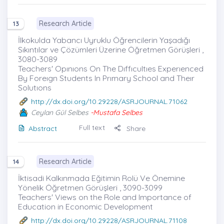
Research Article
13
İlkokulda Yabancı Uyruklu Öğrencilerin Yaşadığı
Sıkıntılar ve Çözümleri Üzerine Öğretmen Görüşleri ,
3080-3089
Teachers' Opınıons On The Dıffıcultıes Experıenced
By Foreıgn Students In Prımary School and Theır
Solutıons
http://dx.doi.org/10.29228/ASRJOURNAL.71062
Ceylan Gül Selbes
-Mustafa Selbes
Full text
Abstract
Share
Research Article
14
İktisadi Kalkınmada Eğitimin Rolü Ve Önemine
Yönelik Öğretmen Görüşleri , 3090-3099
Teachers' Views on the Role and Importance of
Education in Economic Development
http://dx.doi.org/10.29228/ASRJOURNAL.71108