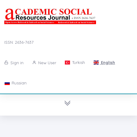
ISSN: 2636-7637
Turkish
English
Sign in
New User
Russian