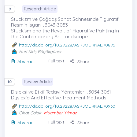
Research Article
9
Stuckizm ve Çağdaş Sanat Sahnesinde Figüratif
Resmin İsyanı , 3043-3053
Stuckism and the Revolt of Figurative Painting in
the Contemporary Art Landscape
http://dx.doi.org/10.29228/ASRJOURNAL.70895
Huri Kiriş Büyükgüner
Full text
Abstract
Share
Review Article
10
Disleksi ve Etkili Tedavi Yöntemleri , 3054-3061
Dyslexia And Effective Treatment Methods
http://dx.doi.org/10.29228/ASRJOURNAL.70960
Cihat Çolak
-Muamber Yılmaz
Full text
Abstract
Share