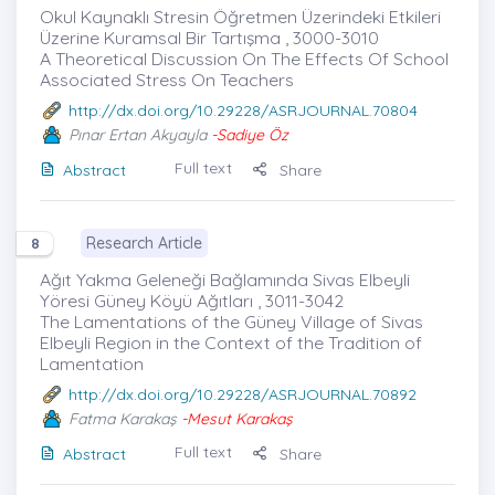
Okul Kaynaklı Stresin Öğretmen Üzerindeki Etkileri
Üzerine Kuramsal Bir Tartışma , 3000-3010
A Theoretical Discussion On The Effects Of School
Associated Stress On Teachers
http://dx.doi.org/10.29228/ASRJOURNAL.70804
Pınar Ertan Akyayla
-Sadiye Öz
Full text
Abstract
Share
Research Article
8
Ağıt Yakma Geleneği Bağlamında Sivas Elbeyli
Yöresi Güney Köyü Ağıtları , 3011-3042
The Lamentations of the Güney Village of Sivas
Elbeyli Region in the Context of the Tradition of
Lamentation
http://dx.doi.org/10.29228/ASRJOURNAL.70892
Fatma Karakaş
-Mesut Karakaş
Full text
Abstract
Share