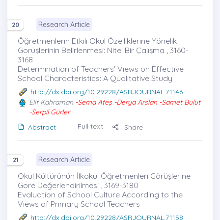
Research Article
20
Öğretmenlerin Etkili Okul Özelliklerine Yönelik
Görüşlerinin Belirlenmesi: Nitel Bir Çalışma , 3160-
3168
Determination of Teachers' Views on Effective
School Characteristics: A Qualitative Study
http://dx.doi.org/10.29228/ASRJOURNAL.71146
Elif Kahraman
-Sema Ateş -Derya Arslan -Samet Bulut
-Serpil Gürler
Full text
Abstract
Share
Research Article
21
Okul Kültürünün İlkokul Öğretmenleri Görüşlerine
Göre Değerlendirilmesi , 3169-3180
Evaluation of School Culture According to the
Views of Primary School Teachers
http://dx.doi.org/10.29228/ASRJOURNAL.71158