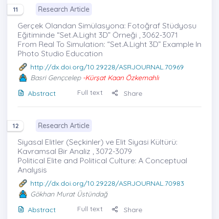
Research Article
11
Gerçek Olandan Simülasyona: Fotoğraf Stüdyosu
Eğitiminde “Set.A.Light 3D” Örneği , 3062-3071
From Real To Simulation: “Set.A.Light 3D” Example In
Photo Studio Education
http://dx.doi.org/10.29228/ASRJOURNAL.70969
Basri Gençcelep
-Kürşat Kaan Özkemahlı
Full text
Abstract
Share
Research Article
12
Siyasal Elitler (Seçkinler) ve Elit Siyasi Kültürü:
Kavramsal Bir Analiz , 3072-3079
Political Elite and Political Culture: A Conceptual
Analysis
http://dx.doi.org/10.29228/ASRJOURNAL.70983
Gökhan Murat Üstündağ
Full text
Abstract
Share