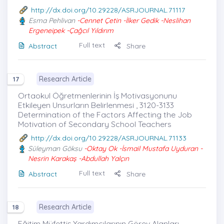
http://dx.doi.org/10.29228/ASRJOURNAL.71117
Esma Pehlivan
-Cennet Çetin -İlker Gedik -Neslihan
Ergeneipek -Çağcıl Yıldırım
Full text
Abstract
Share
Research Article
17
Ortaokul Öğretmenlerinin İş Motivasyonunu
Etkileyen Unsurların Belirlenmesi , 3120-3133
Determination of the Factors Affecting the Job
Motivation of Secondary School Teachers
http://dx.doi.org/10.29228/ASRJOURNAL.71133
Süleyman Göksu
-Oktay Ok -İsmail Mustafa Uyduran -
Nesrin Karakaş -Abdullah Yalçın
Full text
Abstract
Share
Research Article
18
Eğitim Müfettiş Yardımcılarının Görev Alanları