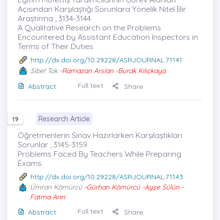
Açısından Karşılaştığı Sorunlara Yönelik Nitel Bir
Araştırma , 3134-3144
A Qualitative Research on the Problems
Encountered by Assistant Education Inspectors in
Terms of Their Duties
http://dx.doi.org/10.29228/ASRJOURNAL.71141
Sibel Tok
-Ramazan Arslan -Burak Kılıçkaya
Full text
Abstract
Share
Research Article
19
Öğretmenlerin Sınav Hazırlarken Karşılaştıkları
Sorunlar , 3145-3159
Problems Faced By Teachers While Preparing
Exams
http://dx.doi.org/10.29228/ASRJOURNAL.71143
Ümran Kömürcü
-Gürhan Kömürcü -Ayşe Sülün -
Fatma Arın
Full text
Abstract
Share