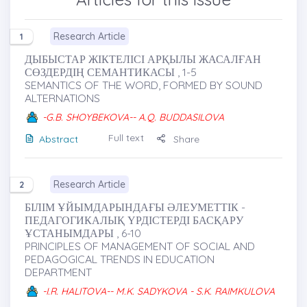
Research Article
1
ДЫБЫСТАР ЖІКТЕЛІСІ АРҚЫЛЫ ЖАСАЛҒАН
СӨЗДЕРДІҢ СЕМАНТИКАСЫ , 1-5
SEMANTICS OF THE WORD, FORMED BY SOUND
ALTERNATIONS
-G.B. SHOYBEKOVA-- A.Q. BUDDASILOVA
Full text
Abstract
Share
Research Article
2
БІЛІМ ҰЙЫМДАРЫНДАҒЫ ӘЛЕУМЕТТІК -
ПЕДАГОГИКАЛЫҚ ҮРДІСТЕРДІ БАСҚАРУ
ҰСТАНЫМДАРЫ , 6-10
PRINCIPLES OF MANAGEMENT OF SOCIAL AND
PEDAGOGICAL TRENDS IN EDUCATION
DEPARTMENT
-I.R. HALITOVA-- M.K. SADYKOVA - S.K. RAIMKULOVA