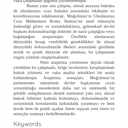
vaka çalışmaları ışığında çözümlenmiştir.
Bunun yanı sıra çalışma, ulusal anayasa hukuku
ile uluslararası ceza hukuku arasındaki etkileşim ve
koordinasyona odaklanarak, Moğolistan’ın Uluslararası
Ceza Mahkemesi Roma Statüsü’ne taraf olmasıyla
üstlendiği görev ve sorumlulukların, geleneksel devlet
başkanı dokunulmazlığı doktrini ile nasıl çatıştığını veya
bağdaştığını araştırmıştır. Özellikle uluslararası
düzeydeki hesap verebilirlik gereklilikleri ile ulusal
düzeydeki dokunulmazlık ilkeleri arasındaki gerilimin
teorik ve pratik düzeyde ele alınması, bu çalışmanın
özgün yönünü oluşturmaktadır.
Nitel araştırma yöntemine dayalı olarak
yürütülen bu çalışmada, belge incelemesi, karşılaştırmalı
hukuk yöntemi ve vaka analizi teknikleri bir arada
kullanılmıştır. Araştırma sonuçları, Moğolistan’ın
parlamenter sisteminde devlet başkanının cezai
sorumluluğu meselesinin daha net ve sistematik bir
şekilde anlaşılmasına destek sunmanın yanı sıra, ulusal
hukuk bilimine katkıda bulunmayı, dokunulmazlık ve
sorumluluk konularında farkındalık yaratmayı ve hem
teorik hem de pratik açıdan önem taşıyan yeni öneri ve
sonuçlar sunmayı hedeflemektedir.
Keywords