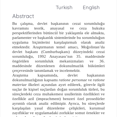
Turkish
English
Abstract
Bu çalışma, devlet başkanının cezai sorumluluğu
kavramını teorik, anayasal ve ceza hukuku
perspektiflerinden bütüncül bir yaklaşımla ele almakta,
parlamenter ve başkanlık sistemlerinde bu sorumluluğun
uygulama biçimlerini karşılaştırmalı olarak analiz
etmektedir. Araştırmanın temel amacı, Moğolistan’da
devlet başkanı (Cumhurbaşkanı) düzeyindeki cezai
sorumluluğu, 1992 Anayasası’nın 35. maddesinde
öngörülen sorumluluk mekanizmaları ve 36.
maddesinde düzenlenen dokunulmazlık hükümleri
çerçevesinde tanımlamak ve incelemektir.
Araştırma kapsamında, devlet başkanının
dokunulmazlığının kapsamı
ratione personae
ve
ratione
materiae
ilkeleri açısından ayırt edilerek, görevle ilgili
suçlar ile kişisel suçlardan doğan sorumluluk türleri, bu
süreçlerdeki ceza muhakemesi usullerinin özellikleri ve
özellikle azil (impeachment) benzeri özel prosedürler
ayrıntılı olarak analiz edilmiştir. Ayrıca, bu süreçlerde
karşılaşılan yasal düzenleme çelişkileri, kurumsal
zayıflıklar ve uygulamadaki zorluklar somut örnekler ve