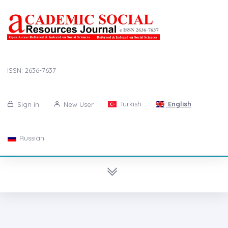
ISSN: 2636-7637
Turkish
English
Sign in
New User
Russian