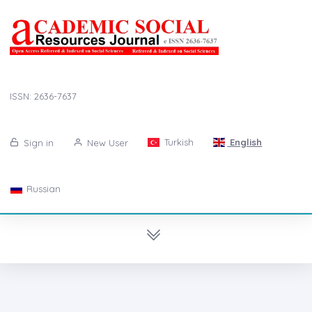
ISSN: 2636-7637
Turkish
English
Sign in
New User
Russian