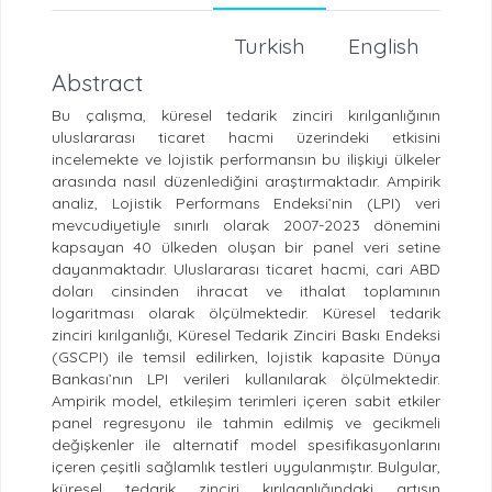
Turkish
English
Abstract
Bu çalışma, küresel tedarik zinciri kırılganlığının
uluslararası ticaret hacmi üzerindeki etkisini
incelemekte ve lojistik performansın bu ilişkiyi ülkeler
arasında nasıl düzenlediğini araştırmaktadır. Ampirik
analiz, Lojistik Performans Endeksi’nin (LPI) veri
mevcudiyetiyle sınırlı olarak 2007
-
2023 dönemini
kapsayan 40 ülkeden oluşan bir panel veri setine
dayanmaktadır. Uluslararası ticaret hacmi, cari ABD
doları cinsinden ihracat ve ithalat toplamının
logaritması olarak ölçülmektedir. Küresel tedarik
zinciri kırılganlığı, Küresel Tedarik Zinciri Baskı Endeksi
(GSCPI) ile temsil edilirken, lojistik kapasite Dünya
Bankası’nın LPI verileri kullanılarak ölçülmektedir.
Ampirik model, etkileşim terimleri içeren sabit etkiler
panel regresyonu ile tahmin edilmiş ve gecikmeli
değişkenler ile alternatif model spesifikasyonlarını
içeren çeşitli sağlamlık testleri uygulanmıştır. Bulgular,
küresel tedarik zinciri kırılganlığındaki artışın