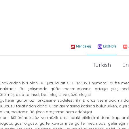
Mendeley
EndNote
Turkish
En
kaynaklardan biri olan 18. yüzyıla ait CTFTM609-1 numaralı güfte m
amaktadır. Bu çalışmada güfte mecmualarının ortaya çıkış ned
rütülmüş olup tarihsel, betimleyici ve çözümleyici
fteler günümüz Türkçesine sadeleştirilmiş, aruz vezni bakımında
 okuyucusu tarafından daha iyi anlaşılmasına katkıda bulunurken, ay
rtaya koymaktadır. Böylece araştırma hem edebiyat
manlı kültüründe söz ve müzik arasındaki etkileşimi daha kapsaml
oyutu, yazı olgusu, güfte kavramı ve güfte mecmuası geleneğinin 