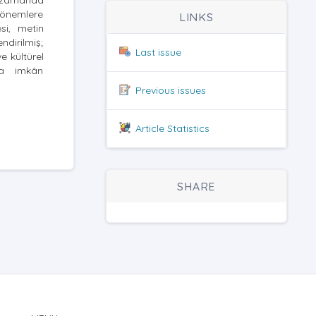
ı zamanda
dönemlere
LINKS
esi, metin
ndirilmiş;
Last issue
e kültürel
na imkân
Previous issues
Article Statistics
SHARE