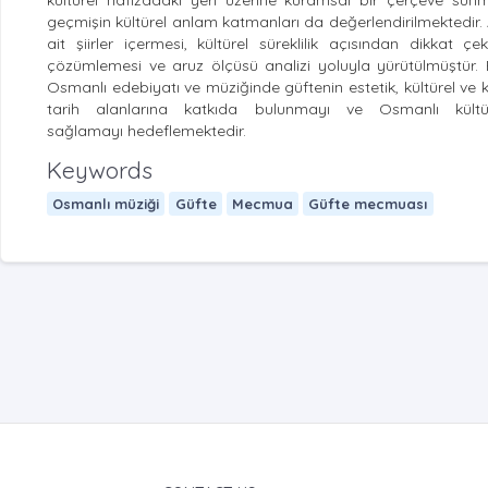
kültürel hafızadaki yeri üzerine kuramsal bir çerçeve sun
geçmişin kültürel anlam katmanları da değerlendirilmektedi
ait şiirler içermesi, kültürel süreklilik açısından dikkat ç
çözümlemesi ve aruz ölçüsü analizi yoluyla yürütülmüştür. Bu t
Osmanlı edebiyatı ve müziğinde güftenin estetik, kültürel ve kim
tarih alanlarına katkıda bulunmayı ve Osmanlı kült
sağlamayı hedeflemektedir.
Keywords
Osmanlı müziği
Güfte
Mecmua
Güfte mecmuası