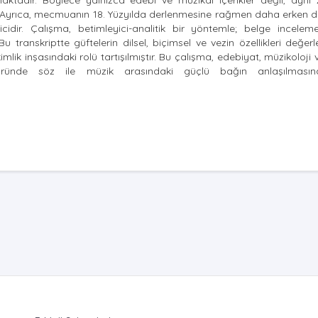
maktadır. Böylece yalnızca edebî ve müzikal içerikler değil, ayn
r. Ayrıca, mecmuanın 18. Yüzyılda derlenmesine rağmen daha erken 
ekicidir. Çalışma, betimleyici-analitik bir yöntemle; belge incelem
ranskriptte güftelerin dilsel, biçimsel ve vezin özellikleri değerle
lik inşasındaki rolü tartışılmıştır. Bu çalışma, edebiyat, müzikoloji v
üründe söz ile müzik arasındaki güçlü bağın anlaşılması