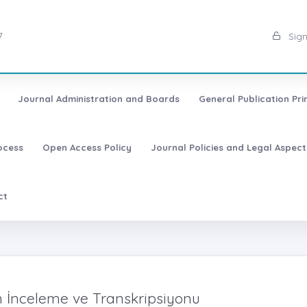
7
Sign
Journal Administration and Boards
General Publication Pri
ocess
Open Access Policy
Journal Policies and Legal Aspect
ct
 İnceleme ve Transkripsiyonu