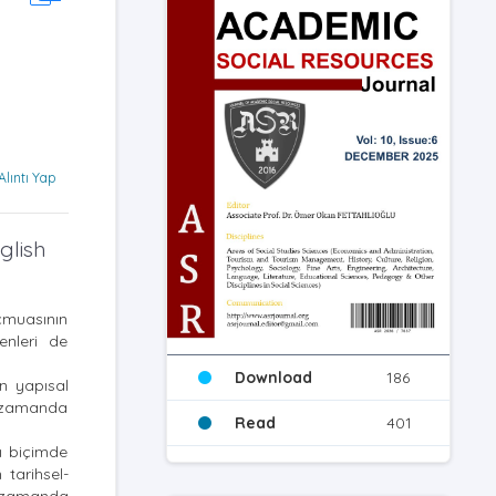
Alıntı Yap
glish
ecmuasının
enleri de
Download
186
n yapısal
nı zamanda
Read
401
ı biçimde
tarihsel-