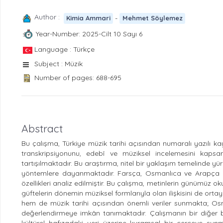
Author :
-
Kimia Ammari
Mehmet Söylemez
Year-Number: 2025-Cilt 10 Sayı 6
Language : Türkçe
Subject : Müzik
Number of pages: 688-695
Abstract
Bu çalışma, Türkiye müzik tarihi açısından numaralı yazılı 
transkripsiyonunu, edebî ve müziksel incelemesini kaps
tartışılmaktadır. Bu araştırma, nitel bir yaklaşım temelinde yü
yöntemlere dayanmaktadır. Farsça, Osmanlıca ve Arapça gü
özellikleri analiz edilmiştir. Bu çalışma, metinlerin günümüz
güftelerin dönemin müziksel formlarıyla olan ilişkisini de o
hem de müzik tarihi açısından önemli veriler sunmakta; Os
değerlendirmeye imkân tanımaktadır. Çalışmanın bir diğer b