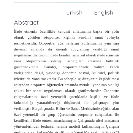
Turkish
English
Abstract
İfade etmenin özelllikle kendini anlatmanın başka bir yolu
olarak görülen otoportre, kişinin kendini sanat yoluyla
resmetmesidir. Otoportre, yüz hatlarını kullanmanın yanı sıra
duyusal anlamda da önemli ipuçlarının verildiği sanat
uygulamasıdır. Günümüzde kendini sanatsal olarak ifade etmenin
yani otoportrenin işlenişi sanatçılar arasında farklılık
göstermektedir. Sanatçı, otoportrelerinde yalnız kendi
varlığından değil, yaşadığı dönemin sosyal, kültürel, politik
izlerini de yansıtmaktadır. Bu sebeple iç dünyanın keşfedilmesi
açısından otoportre öğrenciler arasında merak uyandıran ve ilgi
çekici bir sanat uygulaması olarak görülmektedir. Otoportre
çalışmalarının, özel yetenekli çocuklarda kişilik ve ifade
farkındalığı yaratabileceği düşüncesi ile çalışmaya yön
verilmiştir. Bu çalışmada; Bilim ve Sanat Merkezinde eğitim alan
özel yetenekli bir grup öğrencinin otoportre çalışmaları ile
kendilerini ifade etmesi amaçlanmıştır. Çalışmada nitel araştırma
yöntemlerinden betimsel tarama modeli kullanılmıştır. Çalışma
grubu olarak; Ankara’da bir Bilim ve Sanat Merkezi’nde 2022-23