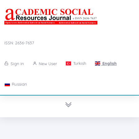
ISSN: 2636-7637
Turkish
English
Sign in
New User
Russian