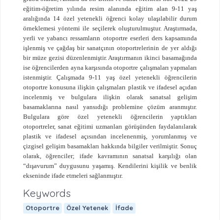
eğitim-öğretim yılında resim alanında eğitim alan 9-11 yaş
aralığında 14 özel yetenekli öğrenci kolay ulaşılabilir durum
örneklemesi yöntemi ile seçilerek oluşturulmuştur. Araştırmada,
yerli ve yabancı ressamların otoportre eserleri ders kapsamında
işlenmiş ve çağdaş bir sanatçının otoportrelerinin de yer aldığı
bir müze gezisi düzenlenmiştir. Araştırmanın ikinci basamağında
ise öğrencilerden ayna karşısında otoportre çalışmaları yapmaları
istenmiştir. Çalışmada 9-11 yaş özel yetenekli öğrencilerin
otoportre konusuna ilişkin çalışmaları plastik ve ifadesel açıdan
incelenmiş ve bulgulara ilişkin olarak sanatsal gelişim
basamaklarına nasıl yansıdığı problemine çözüm aranmıştır.
Bulgulara göre özel yetenekli öğrencilerin yaptıkları
otoportreler, sanat eğitimi uzmanları görüşünden faydalanılarak
plastik ve ifadesel açısından incelenenmiş, yorumlanmış ve
çizgisel gelişim basamakları hakkında bilgiler verilmiştir. Sonuç
olarak, öğrenciler; ifade kavramının sanatsal karşılığı olan
“dışavurum” duygusunu yaşamış. Kendilerini kişilik ve benlik
ekseninde ifade etmeleri sağlanmıştır.
Keywords
Otoportre
Özel Yetenek
İfade