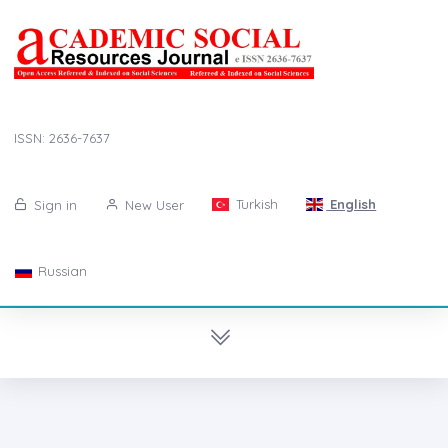
ISSN: 2636-7637
Turkish
English
Sign in
New User
Russian