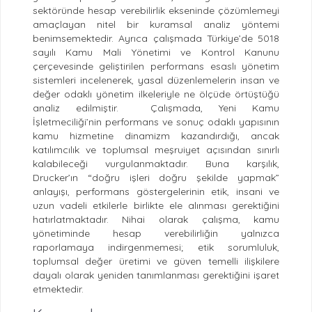
sektöründe hesap verebilirlik ekseninde çözümlemeyi
amaçlayan nitel bir kuramsal analiz yöntemi
benimsemektedir. Ayrıca çalışmada Türkiye’de 5018
sayılı Kamu Mali Yönetimi ve Kontrol Kanunu
çerçevesinde geliştirilen performans esaslı yönetim
sistemleri incelenerek, yasal düzenlemelerin insan ve
değer odaklı yönetim ilkeleriyle ne ölçüde örtüştüğü
analiz edilmiştir. Çalışmada, Yeni Kamu
İşletmeciliği’nin performans ve sonuç odaklı yapısının
kamu hizmetine dinamizm kazandırdığı, ancak
katılımcılık ve toplumsal meşruiyet açısından sınırlı
kalabileceği vurgulanmaktadır. Buna karşılık,
Drucker’ın “doğru işleri doğru şekilde yapmak”
anlayışı, performans göstergelerinin etik, insani ve
uzun vadeli etkilerle birlikte ele alınması gerektiğini
hatırlatmaktadır. Nihai olarak çalışma, kamu
yönetiminde hesap verebilirliğin yalnızca
raporlamaya indirgenmemesi; etik sorumluluk,
toplumsal değer üretimi ve güven temelli ilişkilere
dayalı olarak yeniden tanımlanması gerektiğini işaret
etmektedir.