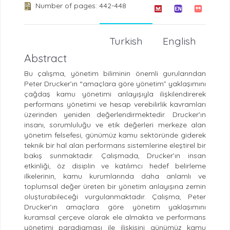
Number of pages: 442-448
Turkish
English
Abstract
Bu çalışma, yönetim biliminin önemli gurularından
Peter Drucker’ın “amaçlara göre yönetim” yaklaşımını
çağdaş kamu yönetimi anlayışıyla ilişkilendirerek
performans yönetimi ve hesap verebilirlik kavramları
üzerinden yeniden değerlendirmektedir. Drucker’ın
insanı, sorumluluğu ve etik değerleri merkeze alan
yönetim felsefesi, günümüz kamu sektöründe giderek
teknik bir hal alan performans sistemlerine eleştirel bir
bakış sunmaktadır. Çalışmada, Drucker’ın insan
etkinliği, öz disiplin ve katılımcı hedef belirleme
ilkelerinin, kamu kurumlarında daha anlamlı ve
toplumsal değer üreten bir yönetim anlayışına zemin
oluşturabileceği vurgulanmaktadır. Çalışma, Peter
Drucker’ın amaçlara göre yönetim yaklaşımını
kuramsal çerçeve olarak ele almakta ve performans
yönetimi paradigması ile ilişkisini günümüz kamu