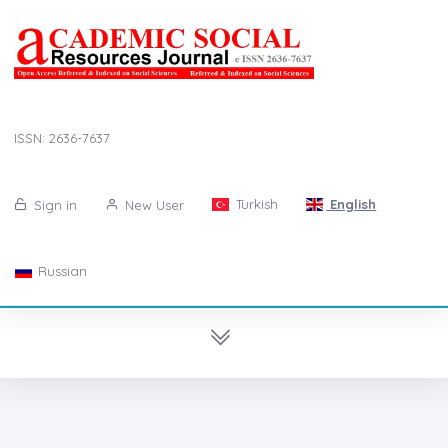
ISSN: 2636-7637
Turkish
English
Sign in
New User
Russian