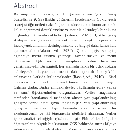
Abstract
Bu araştırmanın amacı, sınıf öğretmenlerinin Çoklu Geçiş
Stratejisi’ne (ÇGS) ilişkin görüşlerini incelemektir. Çoklu geçiş
stratejisi öğrencilerin aktif öğrenme sürecine katılımını artırarak,
kalıcı öğrenmeyi desteklemekte ve metinle bütünleşik bir okuma
alışkanlığı kazandırmaktadır. (Yılmaz, 2021).
Çoklu geçiş
stratejisi okuyucunun mevcut metni çeşitli aşamalarda
inceleyerek anlamını derinleştirmekte ve bilgiyi daha kalıcı hale
getirmektedir (Adanır vd., 2024). Çoklu geçiş stratejisi,
öğrenciye metni tarama yeteneği kazandırmakta ve metni
okumadan ilgili soruların cevaplarını bulma becerisini
geliştirmektedir.
Bu strateji, her aşamada farklı bir odak noktası
belirleyerek okuyucunun metni daha ayrıntılı bir şekilde
anlamasına katkıda bulunmaktadır
(Baştuğ vd., 2019).
Nitel
araştırma desenlerinden betimsel tarama modeli kullanılmıştır.
Çalışma grubu, Bartın ilindeki devlet okullarında görev yapan
33 sınıf öğretmeninden oluşmaktadır. Veriler, araştırmacı
tarafından hazırlanan 4 maddeden oluşan yarı yapılandırılmış
görüşme formu aracılığıyla toplanmıştır. Yarı yapılandırılmış
görüşme formunun oluşturulmasında alanında uzman bir
akademisyenin ve iki öğretmenin görüşleri alınmıştır. Veriler
içerik analizi tekniğiyle çözümlenmiştir. Elde edilen bulgular,
öğretmenlerin büyük bir kısmının ÇGS hakkında sınırlı bilgiye
sahip olduğunu, ancak stratejinin görüşme formu içeriğinde yer