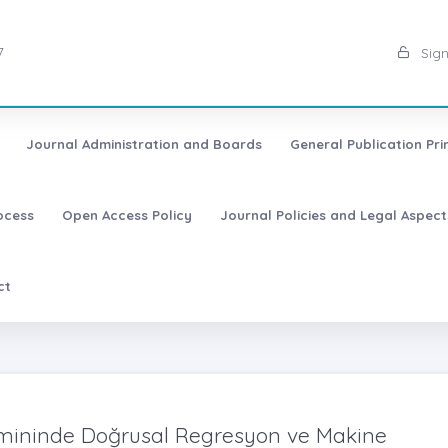
7
Sign
Journal Administration and Boards
General Publication Pri
ocess
Open Access Policy
Journal Policies and Legal Aspect
ct
ahmininde Doğrusal Regresyon ve Makine