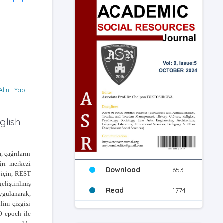
Alıntı Yap
glish
, çağrıların
ğrı merkezi
Download
653
 için, REST
eliştirilmiş
Read
1774
uygulanarak,
lim çizgisi
00 epoch ile