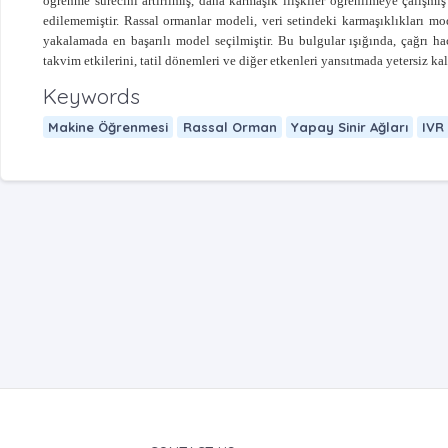
öğrenme sürecini artırılmış, daha karmaşık ilişkiler öğrenilmeye çalışmış
edilememiştir. Rassal ormanlar modeli, veri setindeki karmaşıklıkları m
yakalamada en başarılı model seçilmiştir. Bu bulgular ışığında, çağrı h
takvim etkilerini, tatil dönemleri ve diğer etkenleri yansıtmada yetersiz ka
Keywords
Makine Öğrenmesi
Rassal Orman
Yapay Sinir Ağları
IVR