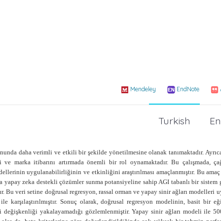
Mendeley
EndNote
Turkish
En
unda daha verimli ve etkili bir şekilde yönetilmesine olanak tanımaktadır. Ayrıca
i ve marka itibarını artırmada önemli bir rol oynamaktadır. Bu çalışmada, ça
erinin uygulanabilirliğinin ve etkinliğini araştırılması amaçlanmıştır. Bu amaç
ra yapay zeka destekli çözümler sunma potansiyeline sahip AGI tabanlı bir sistem g
tur. Bu veri setine doğrusal regresyon, rassal orman ve yapay sinir ağları modelleri 
 karşılaştırılmıştır. Sonuç olarak, doğrusal regresyon modelinin, basit bir eği
eki değişkenliği yakalayamadığı gözlemlenmiştir. Yapay sinir ağları modeli ile 5