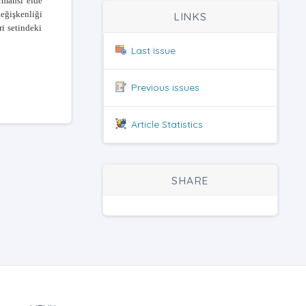
ormansı elde
eğişkenliği
LINKS
i setindeki
Last issue
Previous issues
Article Statistics
SHARE