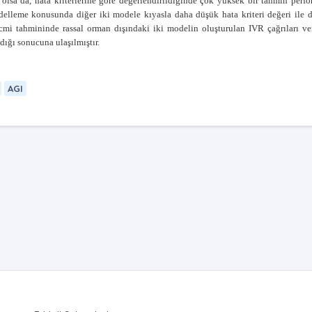
 olsa da, hata kriterlerine göre değerlendirildiğinde çok yüksek bir tahmin perf
odelleme konusunda diğer iki modele kıyasla daha düşük hata kriteri değeri ile d
acmi tahmininde rassal orman dışındaki iki modelin oluşturulan IVR çağrıları ver
ldığı sonucuna ulaşılmıştır.
AGI