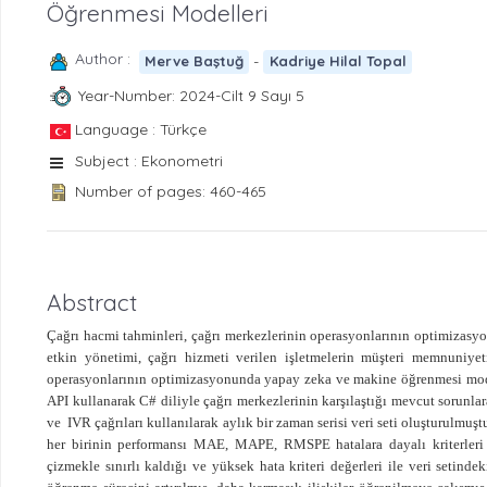
Öğrenmesi Modelleri
Author :
-
Merve Baştuğ
Kadriye Hilal Topal
Year-Number: 2024-Cilt 9 Sayı 5
Language : Türkçe
Subject : Ekonometri
Number of pages: 460-465
Abstract
Çağrı hacmi tahminleri, çağrı merkezlerinin operasyonlarının optimizasyon
etkin yönetimi, çağrı hizmeti verilen işletmelerin müşteri memnuniyet
operasyonlarının optimizasyonunda yapay zeka ve makine öğrenmesi modell
API kullanarak C# diliyle çağrı merkezlerinin karşılaştığı mevcut sorunla
ve
IVR çağrıları kullanılarak aylık bir zaman serisi veri seti oluşturulmuş
her birinin performansı MAE, MAPE, RMSPE hatalara dayalı kriterleri ile
çizmekle sınırlı kaldığı ve yüksek hata kriteri değerleri ile veri setind