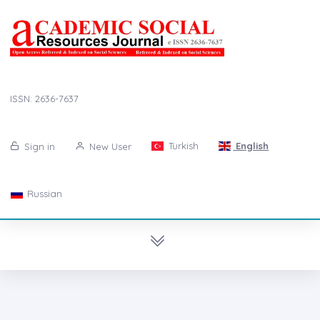
ISSN: 2636-7637
Turkish
English
Sign in
New User
Russian