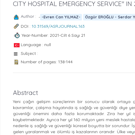
CITY HOSPITAL EMERGENCY SERVICE" IN 
Author :
-
-Evren Can YILMAZ-
Özgür EROĞLU - Serdar 
DOI :
10.31569/ASRJOURNAL.163
Year-Number: 2021-Cilt 6 Sayı 21
Language : null
Subject :
Number of pages: 138-144
Abstract
Yeni çağın gelişim süreçlerinin bir sonucu olarak ortaya çı
kavramlar, çalışma hayatında iş sağlığı ve güvenliği diye y
güvenliği önemini daha fazla korumaktadır. Zira her yıl iş
kaybetmektedir. Ayrıca her yıl 160 milyon yeni meslek hasta
nedenle iş sağlığı ve güvenliği küresel boyutta bir sorundur. İş
gelen yaralanmalı ve ölümlü iş kazalarının oranıdır. Ülke vey