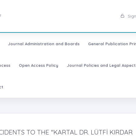
7
Sign
Journal Administration and Boards
General Publication Pri
ocess
Open Access Policy
Journal Policies and Legal Aspect
ct
IDENTS TO THE "KARTAL DR. LÜTFİ KIRDAR