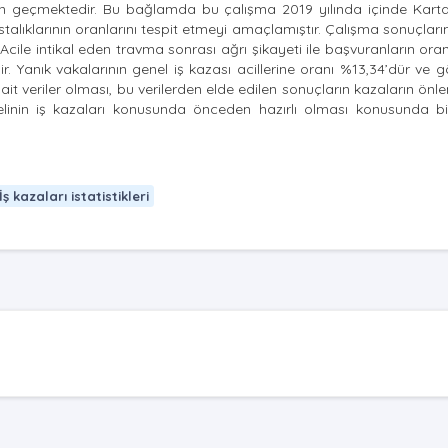
tan geçmektedir. Bu bağlamda bu çalışma 2019 yılında içinde Kartal
stalıklarının oranlarını tespit etmeyi amaçlamıştır. Çalışma sonuçları
ile intikal eden travma sonrası ağrı şikayeti ile başvuranların oran
r. Yanık vakalarının genel iş kazası acillerine oranı %13,34’dür ve göz 
it veriler olması, bu verilerden elde edilen sonuçların kazaların önl
linin iş kazaları konusunda önceden hazırlı olması konusunda bil
İş kazaları istatistikleri