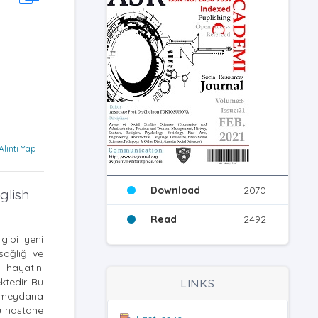
Alıntı Yap
Download
2070
glish
Read
2492
 gibi yeni
sağlığı ve
 hayatını
ktedir. Bu
LINKS
de meydana
lu hastane