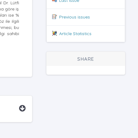
Last issue
 Dr. Lütfi
na göre iş
ları ise %
Previous issues
ile ilgili
enmesi, bu
Article Statistics
gi sahibi
SHARE