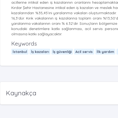
acillerine intikal eden iş kazalarının oranlarını hesaplamak
Kırdar Şehir Hastanesine intikal eden iş kazaları ve meslek ha
kazalarından %35,45’ini yaralanma vakaları oluşturmaktadır. Ac
16,3’dür. Kırık vakalarının iş kazalarına toplam oranı %13,50’di
yaralanma vakalarının oranı % 6.32’dir. Sonuçların bölgemize a
konudaki denetimlere katkı sağlanması, acil servis persone
olmasına katkı sağlayacaktır.
Keywords
İstanbul
İş kazaları
İş güvenliği
Acil servis
İlk yardım
Kaynakça