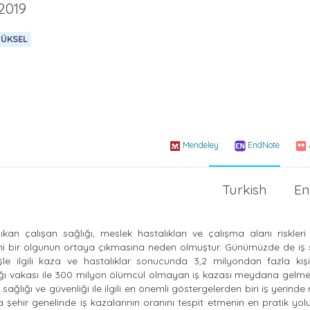
2019
YÜKSEL
Mendeley
EndNote
Turkish
En
kan çalışan sağlığı, meslek hastalıkları ve çalışma alanı riskleri
eni bir olgunun ortaya çıkmasına neden olmuştur. Günümüzde de iş 
le ilgili kaza ve hastalıklar sonucunda 3,2 milyondan fazla kişi
lığı vakası ile 300 milyon ölümcül olmayan iş kazası meydana gelme
 sağlığı ve güvenliği ile ilgili en önemli göstergelerden biri iş yerin
a şehir genelinde iş kazalarının oranını tespit etmenin en pratik yo